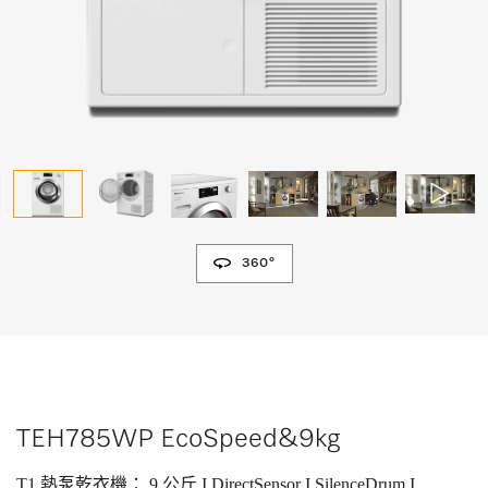
360°
TEH785WP EcoSpeed&9kg
T1 熱泵乾衣機： 9 公斤 I DirectSensor I SilenceDrum I