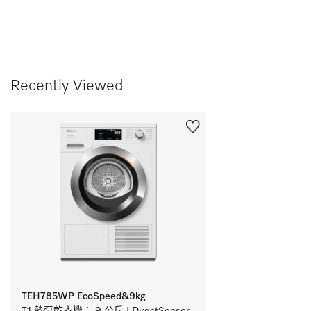
Recently Viewed
TEH785WP EcoSpeed&9kg
T1 熱泵乾衣機： 9 公斤 I DirectSensor 