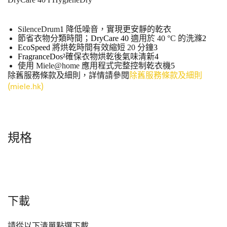
SilenceDrum
1
降低噪音，實現更安靜的乾衣
節省衣物分類時間；
DryCare 40
適用於 40 °C 的洗滌
2
EcoSpeed
將烘乾時間有效縮短 20 分鐘
3
FragranceDos²
確保衣物烘乾後氣味清新
4
使用 Miele@home 應用程式完整控制乾衣機
5
除舊服務條款及細則，詳情請參閱
除舊服務條款及細則
(miele.hk)
規格
下載
請從以下清單點選下載