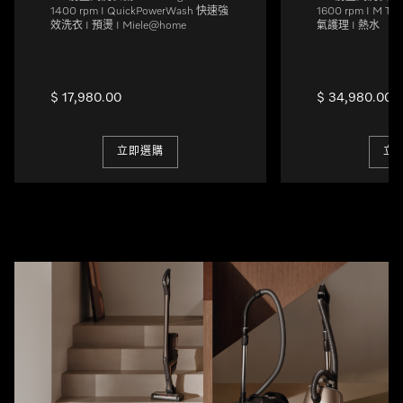
1400 rpm I QuickPowerWash 快速強
1600 rpm I M Tou
效洗衣 I 預燙 I Miele@home
氣護理 I 熱水
$ 17,980.00
$ 34,980.00
立即選購
立