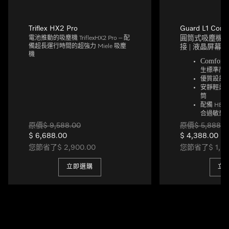
Triflex HX2 Pro
Guard L1 Comf
圓筒式吸塵機 吸
電池推動的吸塵機 TriflexHX2 Pro – 配
接 | 液晶屏幕 
備超長運行時間的超強力 Miele 吸塵
機
ComfortF
生標準而
優質設計
安靜輕柔
筒
配備
HEPA
合過敏患
AllFloor
原價$ 9,588.00
原價$ 5,888.0
用於所有
$ 6,688.00
$ 4,388.00
智能聰明
您節省了$ 2,900.00
您節省了$ 1,50
帶有高級
觀
自動模式
立即選購
立
調節吸力
符合人體
透過手柄