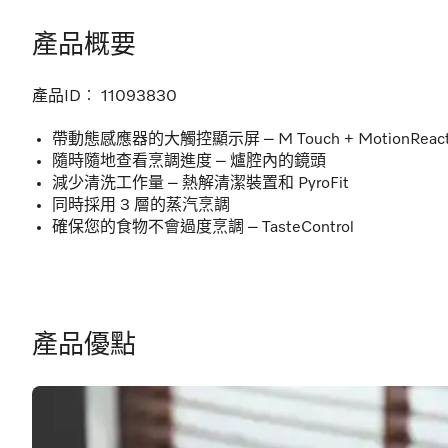
產品概要
產品ID︰
11093830
帶動態感應器的大觸控顯示屏 – M Touch + MotionReac
隨時隨地查看烹調進度 – 爐腔內的鏡頭
減少清洗工作量 – 熱解清潔裝置和 PyroFit
同時採用 3 層的蒸汽烹調
確保您的食物不會過度烹調 – TasteControl
產品優點