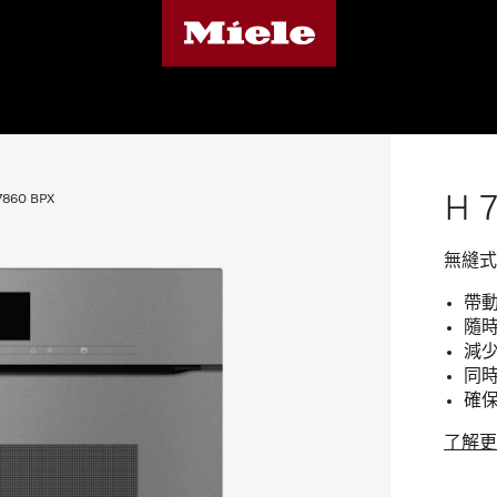
H 
7860 BPX
無縫式設
帶動
隨時
減少
同時
確保
了解更