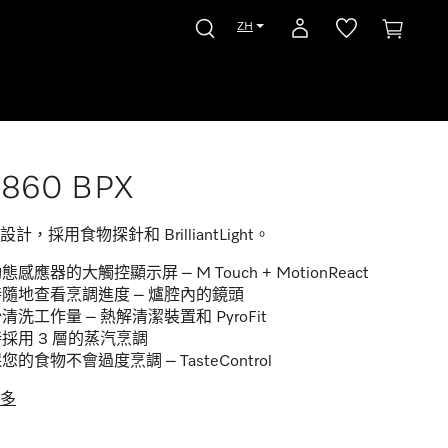
ZH
7860 BPX
計，採用食物探針和 BrilliantLight。
態感應器的大觸控顯示屏 – M Touch + MotionReact
隨地查看烹調進度 – 爐腔內的鏡頭
清洗工作量 – 熱解清潔裝置和 PyroFit
採用 3 層的蒸汽烹調
您的食物不會過度烹調 – TasteControl
多