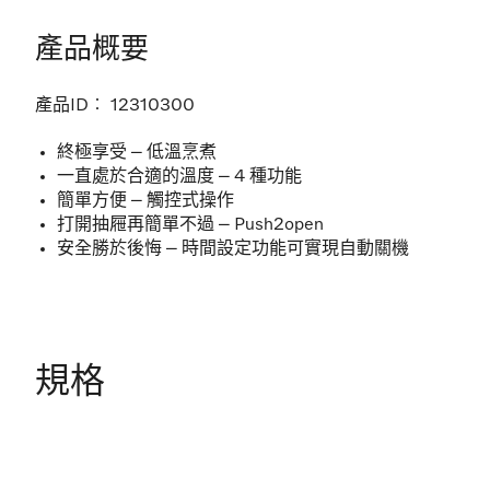
產品概要
產品ID︰
12310300
終極享受 – 低溫烹煮
一直處於合適的溫度 – 4 種功能
簡單方便 – 觸控式操作
打開抽屜再簡單不過 – Push2open
安全勝於後悔 – 時間設定功能 可實現自動關機
規格