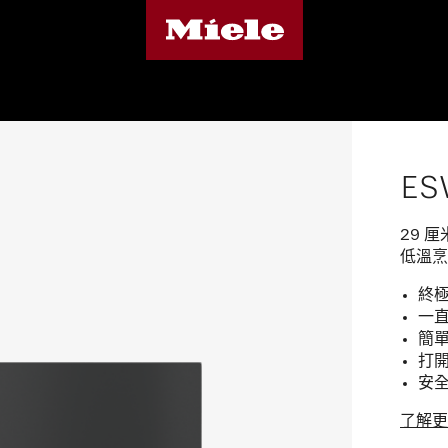
ES
29 
低溫烹
終極
一直
簡單
打開
安全
了解更