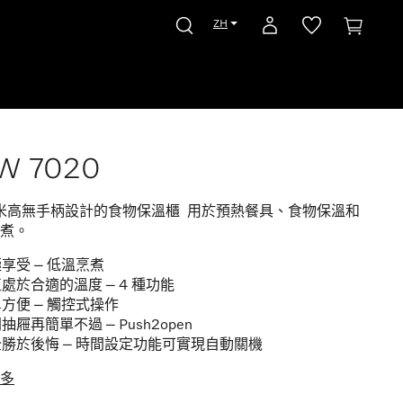
ZH
W 7020
厘米高無手柄設計的食物保溫櫃 用於預熱餐具、食物保溫和
煮。
享受 – 低溫烹煮
處於合適的溫度 – 4 種功能
方便 – 觸控式操作
抽屜再簡單不過 – Push2open
勝於後悔 – 時間設定功能 可實現自動關機
多