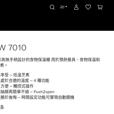
ZH
W 7010
厘米高無手柄設計的食物保溫櫃 用於預熱餐具、食物保溫和
煮。
享受 – 低溫烹煮
處於合適的溫度 – 4 種功能
方便 – 觸控式操作
抽屜再簡單不過 – Push2open
勝於後悔 – 時間設定功能 可實現自動關機
多