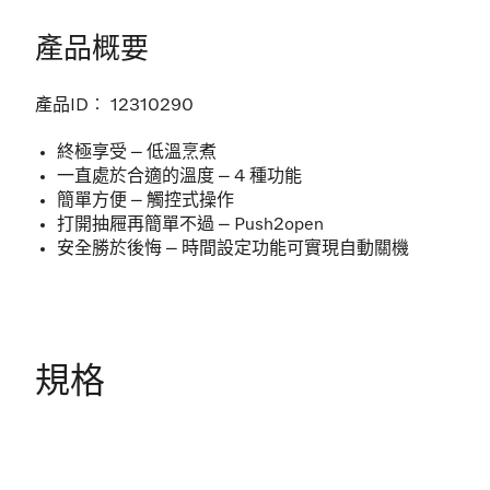
產品概要
產品ID︰
12310290
終極享受 – 低溫烹煮
一直處於合適的溫度 – 4 種功能
簡單方便 – 觸控式操作
打開抽屜再簡單不過 – Push2open
安全勝於後悔 – 時間設定功能 可實現自動關機
規格