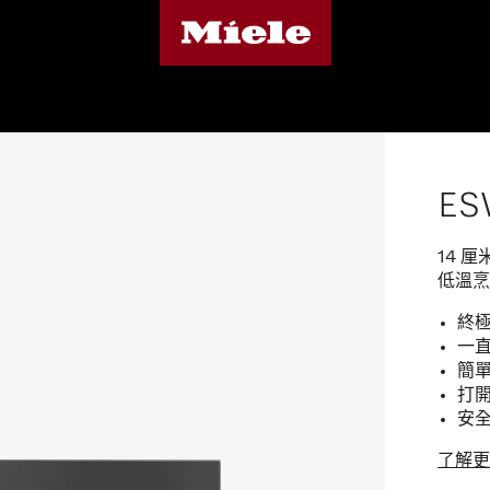
ES
14 
低溫烹
終極
一直
簡單
打開
安全
了解更