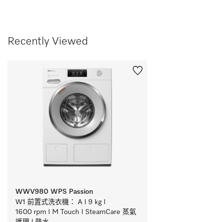
Recently Viewed
WWV980 WPS Passion
W1 前置式洗衣機： A I 9 kg I 
1600 rpm I M Touch I SteamCare 蒸氣
護理 I 熱水