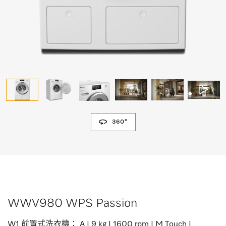
360°
WWV980 WPS Passion
W1 前置式洗衣機： A I 9 kg I 1600 rpm I M Touch I