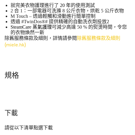
就完美衣物護理進行了
20 年
的使用測試
2 合 1：一部電器可洗滌 8 公斤衣物，烘乾 5 公斤衣物
M Touch – 透過輕觸和滑動進行簡單控制
透過 #TwinDos®# 提供精確的自動洗衣劑投放
2
SteamCare 蒸氣護理
可減少高達 50 % 的熨燙時間，令您
的衣物煥然一新
除舊服務條款及細則，詳情請參閱
除舊服務條款及細則
(miele.hk)
規格
下載
請從以下清單點選下載