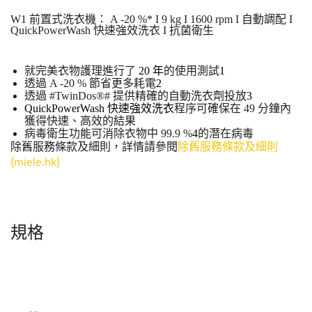
W1 前置式洗衣機： A -20 %* I 9 kg I 1600 rpm I 自動調配 I
QuickPowerWash 快速強效洗衣 I 抗菌衛生
就完美衣物護理進行了
20 年
的使用測試
1
透過 A -20 % 節省更多耗電
2
透過 #TwinDos®# 提供精確的自動洗衣劑投放
3
QuickPowerWash 快速強效洗衣
程序可確保在 49 分鐘內
獲得快速、高效的結果
病毒衛生功能可消除衣物中 99.9 %
4
的潛在病毒
除舊服務條款及細則，詳情請參閱
除舊服務條款及細則
(miele.hk)
規格