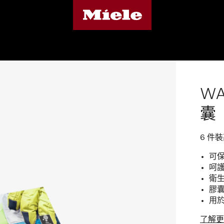
WA
囊
6 件
可
呵
衛
膠囊
用於
了解更