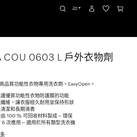
ZH
 COU 0603 L 戶外衣物劑
裝高品質功能性衣物專用洗衣劑。EasyOpen。
保護優質功能性衣物防護膜的功能
護纖維，讓衣服經久耐用並保持形狀
生清潔和長期清香
由 100 % 可回收材料製成 – 環保
 6 次應用 – 適用於所有類型洗衣機
多