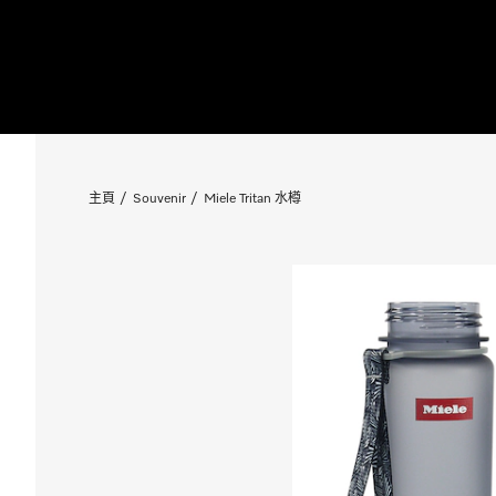
主頁
Souvenir
Miele Tritan 水樽