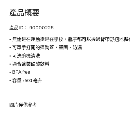
產品概要
產品ID︰
90000228
•
無論是在運動還是在學校，瓶子都可以透過背帶舒適地握
•
可單手打開的運動蓋，堅固、防漏
•
可洗碗機清洗
•
適合盛裝碳酸飲料
• BPA free
•
容量
亳升
: 500
圖片僅供參考