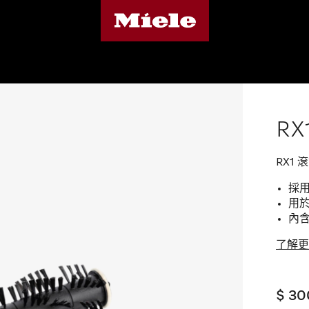
RX
RX1
採
用
內含
了解更
$ 30