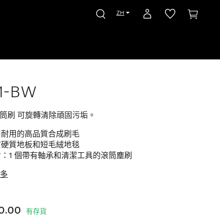
ZH
1-BW
 滾筒刷 可旋轉清除頑固污垢。
用耐用的高品質合成刷毛
於硬質地板和短毛絨地毯
：1 個帶有軸承和清潔工具的滾筒塵刷
多
0.00
有存貨