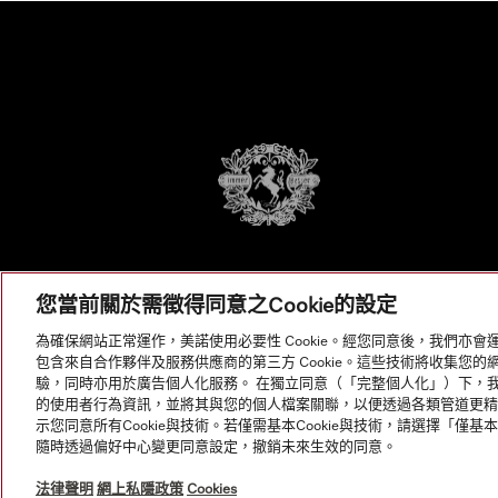
您當前關於需徵得同意之Cookie的設定
為確保網站正常運作，美諾使用必要性 Cookie。經您同意後，我們亦會運
包含來自合作夥伴及服務供應商的第三方 Cookie。這些技術將收集您
驗，同時亦用於廣告個人化服務。 在獨立同意（「完整個人化」）下，我們使用 B
的使用者行為資訊，並將其與您的個人檔案關聯，以便透過各類管道更精準地
示您同意所有Cookie與技術。若僅需基本Cookie與技術，請選擇「僅基本C
© Copyright, Miele Hong Kong Ltd. All rights reserved.
隨時透過偏好中心變更同意設定，撤銷未來生效的同意。
法律聲明
網上私隱政策
Cookies