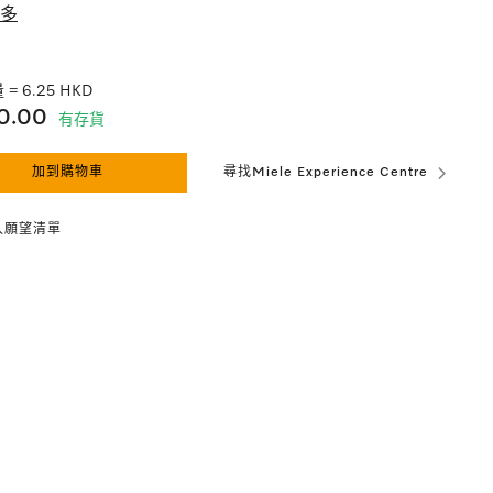
多
 = 6.25 HKD
0.00
有存貨
加到購物車
尋找Miele Experience Centre
入願望清單