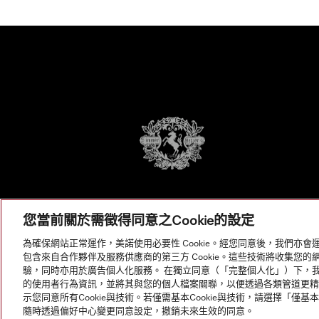
您當前關於需徵得同意之Cookie的設定
為確保網站正常運作，美諾使用必要性 Cookie。經您同意後，我們亦會運
包含來自合作夥伴及服務供應商的第三方 Cookie。這些技術將收集您
驗，同時亦用於廣告個人化服務。 在獨立同意（「完整個人化」）下，我們使用 B
的使用者行為資訊，並將其與您的個人檔案關聯，以便透過各類管道更精準地
示您同意所有Cookie與技術。若僅需基本Cookie與技術，請選擇「僅基本C
© Copyright, Miele Hong Kong Ltd. All rights reserved.
隨時透過偏好中心變更同意設定，撤銷未來生效的同意。