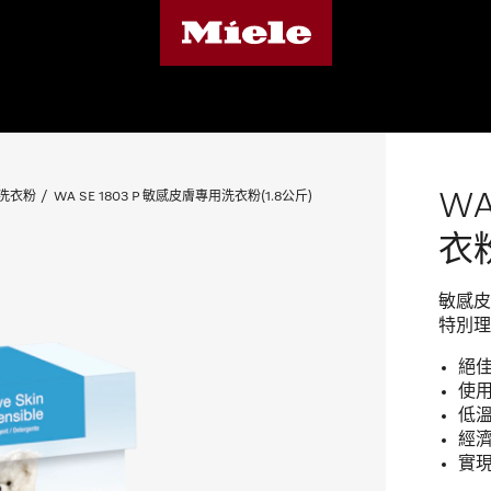
WA
洗衣粉
WA SE 1803 P 敏感皮膚專用洗衣粉(1.8公斤)
衣粉
敏感皮
特別理
絕
使
低
經濟
實現