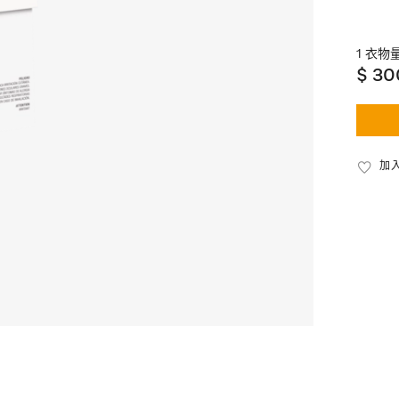
1 衣物量
$ 30
加