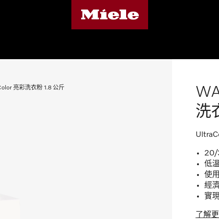
WA
raColor 亮彩洗衣粉 1.8 公斤
洗衣
Ultr
20
低
使
經濟
實現
了解更