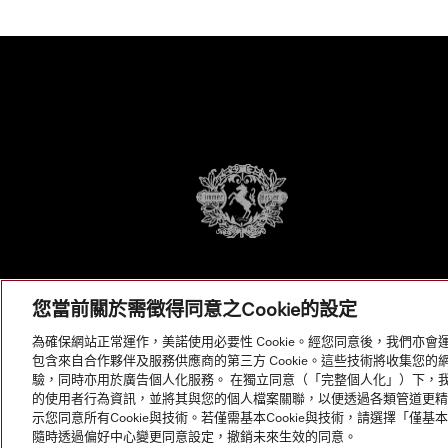
您當前關於需徵得同意之Cookie的設定
為確保網站正常運作，美諾使用必要性 Cookie。經您同意後，我們亦會運
包含來自合作夥伴及服務供應商的第三方 Cookie。這些技術將收集您
驗，同時亦用於廣告個人化服務。 在獨立同意（「完整個人化」）下，我們使用 B
的使用者行為資訊，並將其與您的個人檔案關聯，以便透過各類管道更精準地
示您同意所有Cookie與技術。若僅需基本Cookie與技術，請選擇「僅基本C
© Copyright, Miele Hong Kong Ltd. All rights reserved.
隨時透過偏好中心變更同意設定，撤銷未來生效的同意。