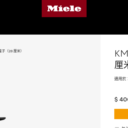
KM
鍋蓋子（28 厘米）
厘
適用於 2
$ 40