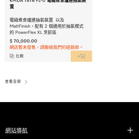
KMDA 7876 FL-U 電磁煮食爐連抽氣裝
置
電磁煮食爐連抽氣裝置  以及 
MattFinish，配有 2 個適用於抽氣模式
的 PowerFlex XL 烹飪區
$ 70,000.00
網店暫未發售，請聯絡我們的經銷商。
比較
查看全部
網站導航