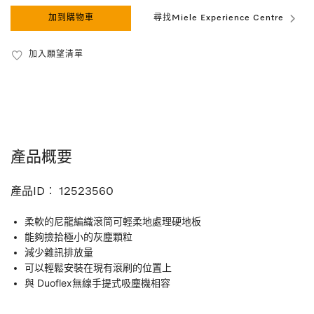
加到購物車
尋找Miele Experience Centre
加入願望清單
產品概要
產品ID︰
12523560
柔軟的尼龍編織滾筒可輕柔地處理硬地板
能夠撿拾極小的灰塵顆粒
減少雜訊排放量
可以輕鬆安裝在現有滾刷的位置上
與 Duoflex無線手提式吸塵機相容