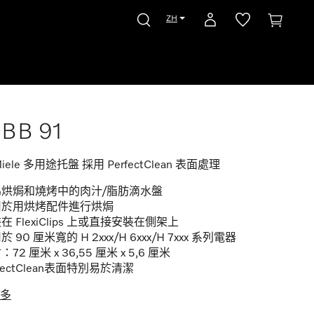
ZH
BB 91
iele 多用途托盤 採用 PerfectClean 表面處理
為烘焗和燒烤中的肉汁/脂肪滴水盤
用於用烘烤配件進行烘焗
在 FlexiClips 上或直接安裝在側架上
 90 厘米寬的 H 2xxx/H 6xxx/H 7xxx 系列電器
72 厘米 x 36,55 厘米 x 5,6 厘米
rfectClean表面特別易於清潔
多