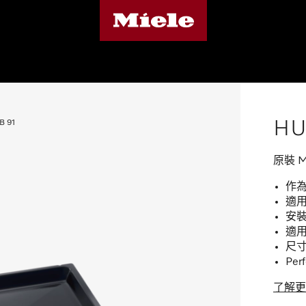
HU
B 91
原裝 M
作
適
安裝
適用於
尺寸：
Pe
了解更