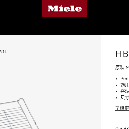
HB
 71
原裝 M
Pe
適用
將焗
尺寸：
了解更