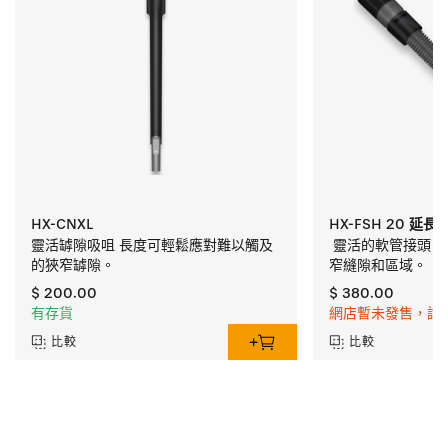
HX-CNXL
HX-FSH 20 延長
靈活罅隙吸咀 長度可輕鬆應對難以觸及
 靈活的軟管接頭 
的狹窄罅隙。
窄縫隙和區域。
$ 200.00
$ 380.00
有存貨
網店暫未發售，請
比較
比較