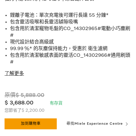
鋰離子電池：單次充電後可運行長達 55 分鐘*
包含靈活吸喉和長靈活罅隙吸嘴
包含用於清潔寵物毛髮的CO_14302965#電動小巧塵刷
#
現代設計結合高級感
99.99 %* 的灰塵保持能力，受惠於 衛生濾網
包含用於清潔敏感表面的靈活CO_14302966#通用刷頭
#
了解更多
原價$ 5,888.00
$ 3,688.00
有存貨
您節省了$ 2,200.00
加到購物車
尋找Miele Experience Centre