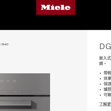
DG
 7440
嵌入式
調。
帶輕
效果
保證
爐腔
可聯
了解更