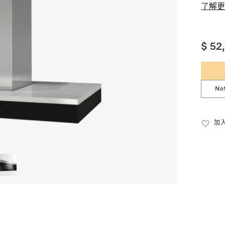
了解更
$ 52
No
加