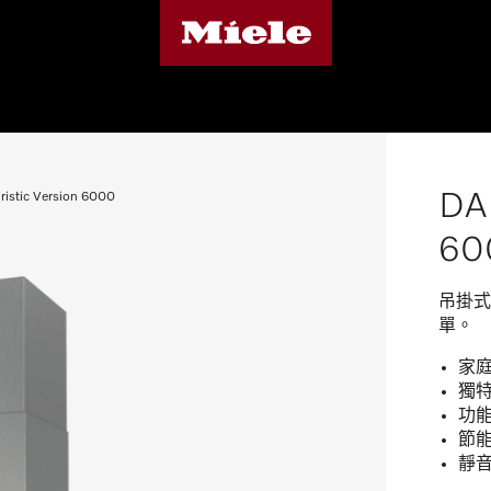
DA 
istic Version 6000
60
吊掛式
單。
家庭
獨特
功能
節能
靜音