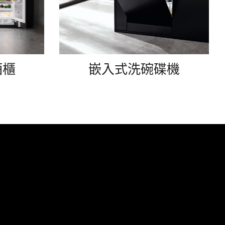
酒櫃
嵌入式洗碗碟機