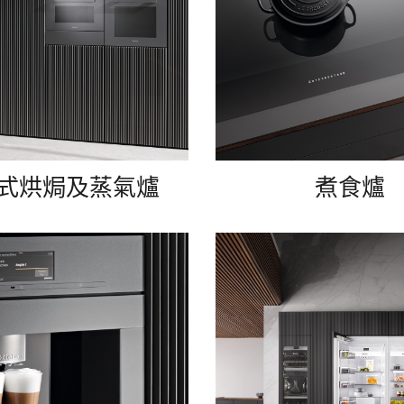
式烘焗及蒸氣爐
煮食爐