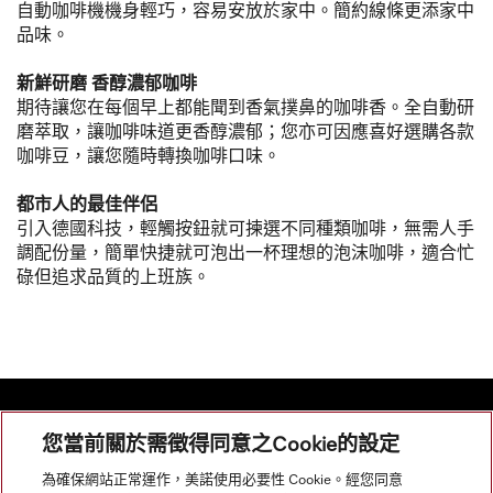
自動咖啡機機身輕巧，容易安放於家中。簡約線條更添家中
品味。
新鮮研磨 香醇濃郁咖啡
期待讓您在每個早上都能聞到香氣撲鼻的咖啡香。全自動研
磨萃取，讓咖啡味道更香醇濃郁；您亦可因應喜好選購各款
咖啡豆，讓您隨時轉換咖啡口味。
都市人的最佳伴侶
引入德國科技，輕觸按鈕就可揀選不同種類咖啡，無需人手
調配份量，簡單快捷就可泡出一杯理想的泡沫咖啡，適合忙
碌但追求品質的上班族。
您當前關於需徵得同意之Cookie的設定
網站導航
為確保網站正常運作，美諾使用必要性 Cookie。經您同意