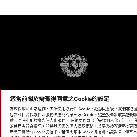
您當前關於需徵得同意之Cookie的設定
為確保網站正常運作，美諾使用必要性 Cookie。經您同意後，我們亦會運
包含來自合作夥伴及服務供應商的第三方 Cookie。這些技術將收集您
驗，同時亦用於廣告個人化服務。 在獨立同意（「完整個人化」）下，我們使用 B
的使用者行為資訊，並將其與您的個人檔案關聯，以便透過各類管道更精準地
示您同意所有Cookie與技術。若僅需基本Cookie與技術，請選擇「僅基本C
© Copyright, Miele Hong Kong Ltd. All rights reserved.